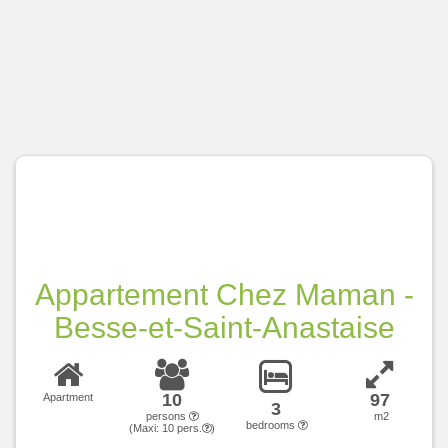
Appartement Chez Maman -
Besse-et-Saint-Anastaise
10
97
Apartment
3
persons
m2
bedrooms
(Maxi:
10
pers.
)