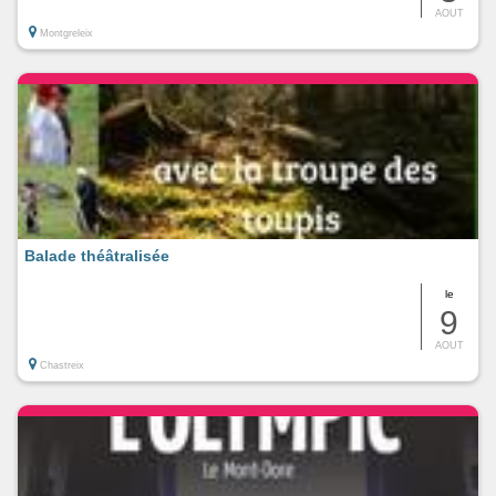
AOUT
Montgreleix
Balade théâtralisée
le
9
AOUT
Chastreix