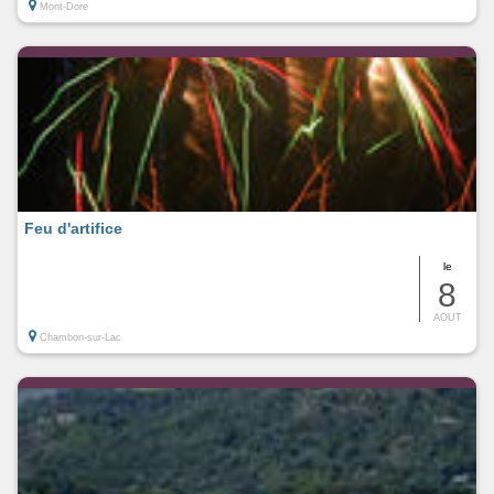
Mont-Dore
Feu d'artifice
le
8
AOUT
Chambon-sur-Lac