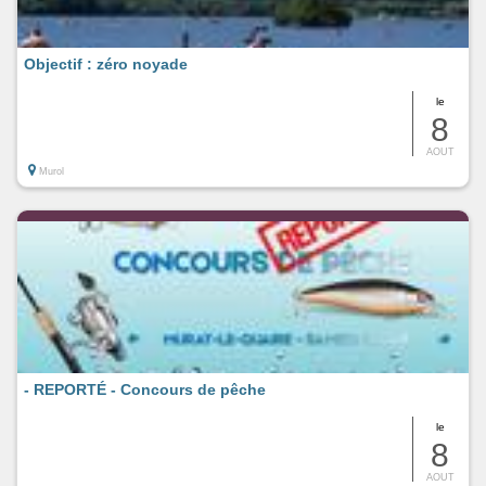
Objectif : zéro noyade
le
8
AOUT
Murol
- REPORTÉ - Concours de pêche
le
8
AOUT