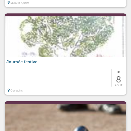
Murat-le-Quaire
Journée festive
le
8
AOUT
Compains