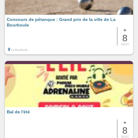
Concours de pétanque : Grand prix de la ville de La
Bourboule
le
8
AOUT
La Bourboule
Bal de l'été
le
8
AOUT