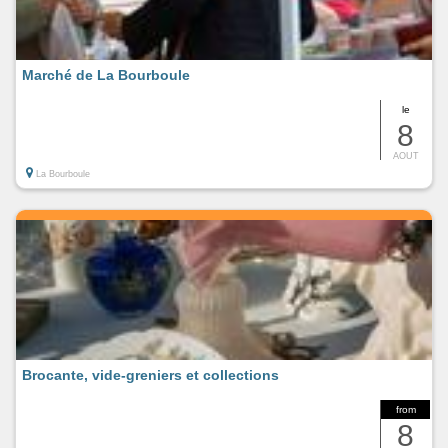
Marché de La Bourboule
le
8
AOUT
La Bourboule
Brocante, vide-greniers et collections
from
8