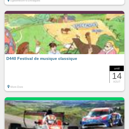
Égliseneuve-d'Entraigues
D440 Festival de musique classique
until
14
AOUT
Mont-Dore