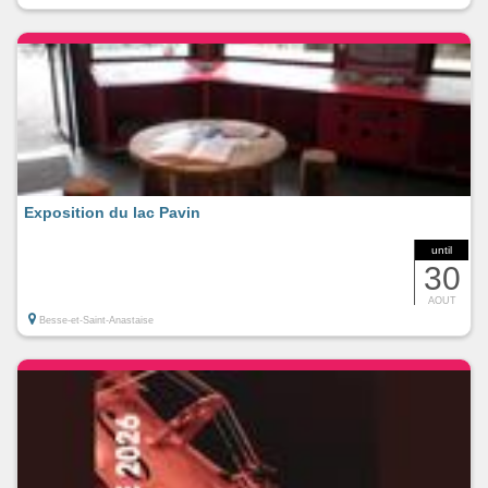
Exposition du lac Pavin
until
30
AOUT
Besse-et-Saint-Anastaise