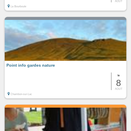
AOUT
La Bourboule
Point info gardes nature
le
8
AOUT
Chambon-sur-Lac