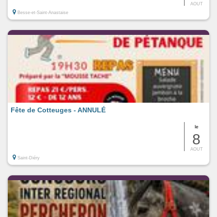
AOUT
Besse-et-Saint-Anastaise
Fête de Cotteuges - ANNULÉ
le
8
AOUT
Saint-Diéry