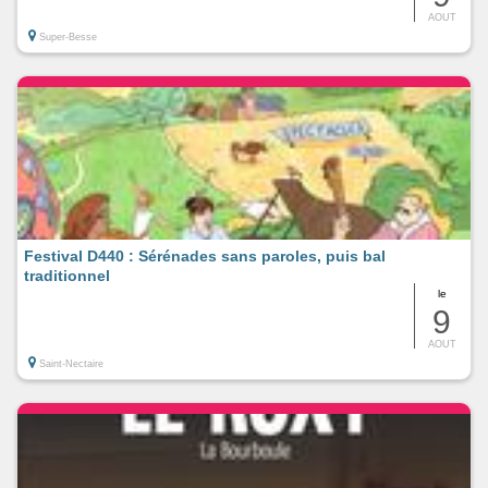
AOUT
Super-Besse
Festival D440 : Sérénades sans paroles, puis bal
traditionnel
le
9
AOUT
Saint-Nectaire