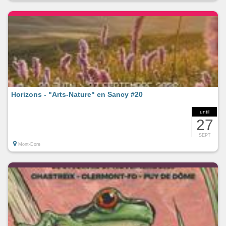
Horizons - "Arts-Nature" en Sancy #20
until
27
SEPT
Mont-Dore