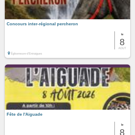
Concours inter-régional percheron
le
8
AOUT
Égliseneuve-d'Entraigues
Fête de l'Aiguade
le
8