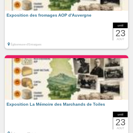
Exposition des fromages AOP d'Auvergne
until
23
AOUT
Égliseneuve-d'Entraigues
Exposition La Mémoire des Marchands de Toiles
until
23
AOUT