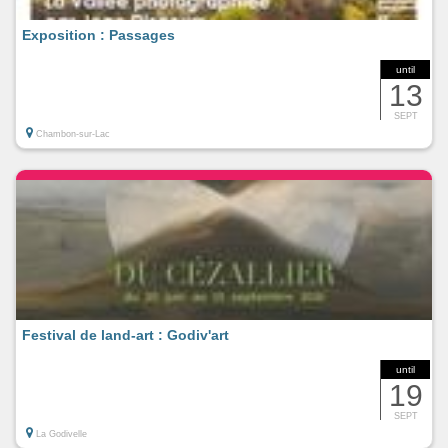
Exposition : Passages
until
13
SEPT
Chambon-sur-Lac
Festival de land-art : Godiv'art
until
19
SEPT
La Godivelle