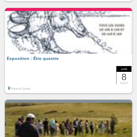
Exposition : Être questre
until
8
AOUT
Murat-le-Quaire