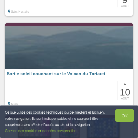
AOUT
Saint-Nectaire
Sortie soleil couchant sur le Volcan du Tartaret
le
10
AOUT
Murol
Ce site utilise des cookies techniques qui permettent et facilitent
OK
votre navigation. Ils sont indispensables et ne sauraient être
supprimés sans affecter l’accès au site et la navigation.
Gestion des cookies et données personnelles