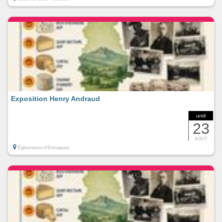
Exposition Henry Andraud
until
23
AOUT
Égliseneuve-d'Entraigues