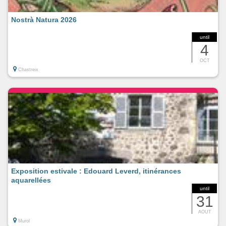
Nostrà Natura 2026
until
4
OCT
Chastreix
Exposition estivale : Edouard Leverd, itinérances
aquarellées
until
31
AOUT
Murol