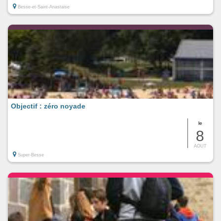
Besse-et-Saint-Anastaise
Objectif : zéro noyade
le
8
AOUT
Super-Besse