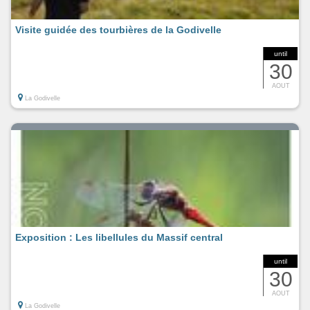
Visite guidée des tourbières de la Godivelle
until
30
AOUT
La Godivelle
Exposition : Les libellules du Massif central
until
30
AOUT
La Godivelle